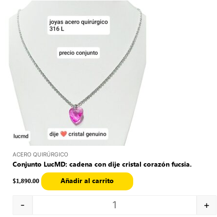
Quantity
ACERO QUIRÚRGICO
Conjunto LucMD: cadena con dije cristal corazón fucsia.
Añadir al carrito
$
1,890.00
-
+