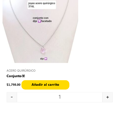
ACERO QUIRÚRGICO
Conjunto💟
Añadir al carrito
$
1,798.00
-
+