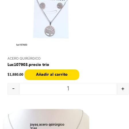
ACERO QUIRÚRGICO
Luc107903.precio trío
Añadir al carrito
$
1,880.00
-
+
Quantity