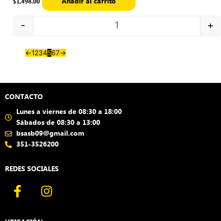
Añadir al carrito
$
1,498.00
-
+
←
1
2
3
4
5
6
7
→
CONTACTO
Lunes a viernes de 08:30 a 18:00
Sábados de 08:30 a 13:00
bsasb09@gmail.com
351-3526200
REDES SOCIALES
F
I
a
n
c
s