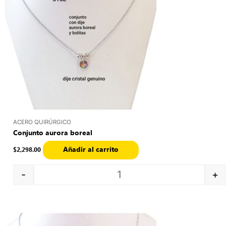
ACERO QUIRÚRGICO
Conjunto aurora boreal
Añadir al carrito
$
2,298.00
-
+
Quantity