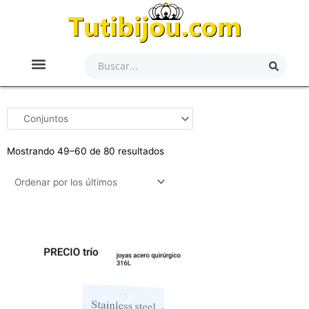
Ir
al
contenido
Search
...
ACCESORIOS PARA EL CABELLO
ACERO QUIRÚRGICO
ARTÍCULOS DE BELLEZA
LAMINADO EN ORO/PLATA
JOYAS PLATA 900/925
Ordenado
Mostrando 49–60 de 80 resultados
por
los
últimos
Quantity