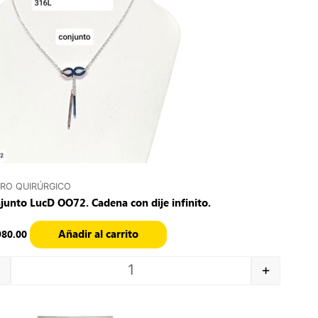
RO QUIRÚRGICO
junto LucD OO72. Cadena con dije infinito.
Añadir al carrito
980.00
+