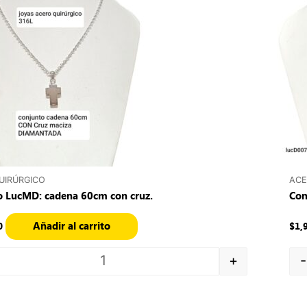
UIRÚRGICO
ACE
o LucMD: cadena 60cm con cruz.
Con
Añadir al carrito
0
$
1,
+
-