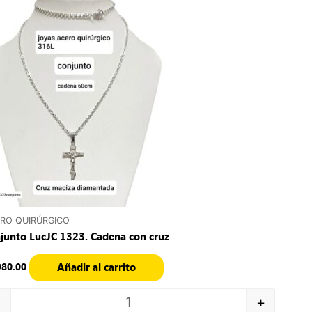
Quantity
RO QUIRÚRGICO
junto LucJC 1323. Cadena con cruz
Añadir al carrito
980.00
+