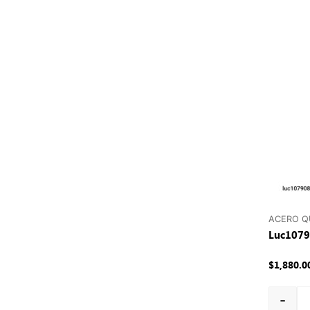
ACERO Q
Luc1079
$
1,880.0
-