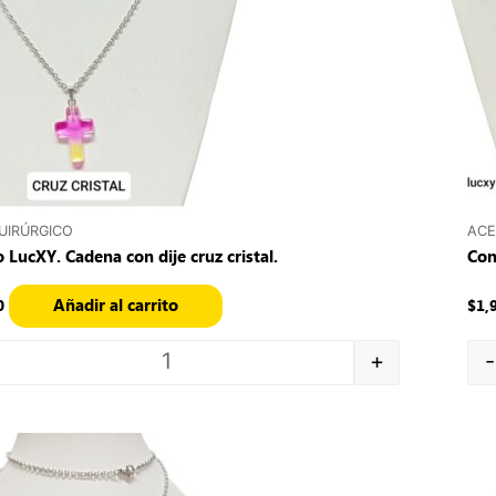
UIRÚRGICO
ACE
 LucXY. Cadena con dije cruz cristal.
Con
Añadir al carrito
0
$
1,
+
-
Quantity