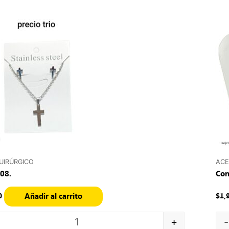
Quantity
UIRÚRGICO
ACE
08.
Con
Añadir al carrito
0
$
1,
+
-