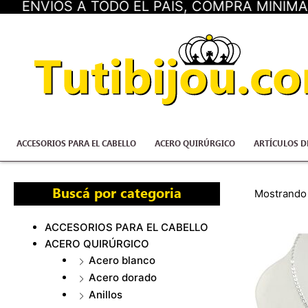
IOS A TODO EL PAÍS, COMPRA MÍNIMA $50.00
Ir
al
contenido
ACCESORIOS PARA EL CABELLO
ACERO QUIRÚRGICO
ARTÍCULOS D
Buscá por categoria
Mostrando 
ACCESORIOS PARA EL CABELLO
ACERO QUIRÚRGICO
Acero blanco
Acero dorado
Anillos