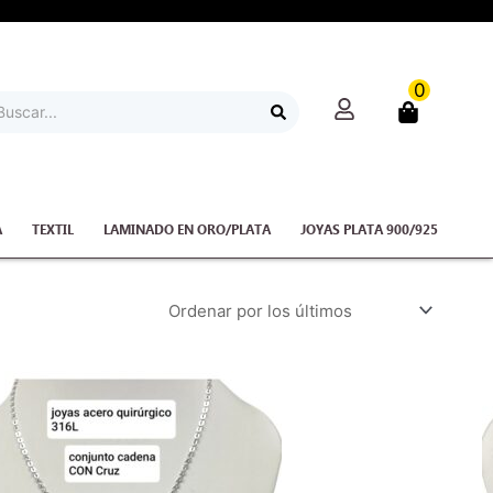
0
rch
A
TEXTIL
LAMINADO EN ORO/PLATA
JOYAS PLATA 900/925
Quantity