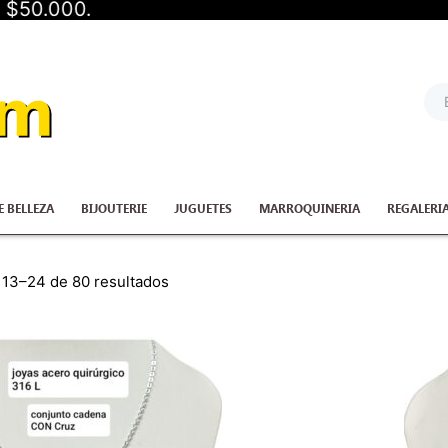
0.
Sea
...
E BELLEZA
BIJOUTERIE
JUGUETES
MARROQUINERIA
REGALERI
Ordenado
13–24 de 80 resultados
por
los
Quantity
últimos