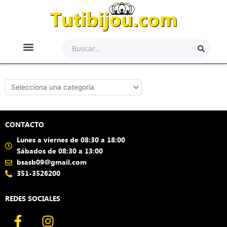
Ir
al
contenido
Search
...
ACCESORIOS PARA EL CABELLO
ACERO QUIRÚRGICO
ARTÍCULOS DE BELLEZA
LAMINADO EN ORO/PLATA
JOYAS PLATA 900/925
CONTACTO
Lunes a viernes de 08:30 a 18:00
Sábados de 08:30 a 13:00
bsasb09@gmail.com
351-3526200
REDES SOCIALES
F
I
a
n