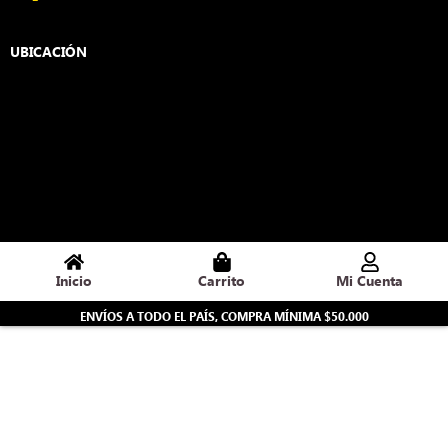
c
s
e
t
UBICACIÓN
b
a
o
g
o
r
k
a
-
m
f
Inicio
Carrito
Mi Cuenta
ENVÍOS A TODO EL PAÍS, COMPRA MÍNIMA $50.000