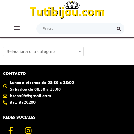
Ir
al
contenido
Search
...
ACCESORIOS PARA EL CABELLO
ACERO QUIRÚRGICO
ARTÍCULOS DE BELLEZA
LAMINADO EN ORO/PLATA
JOYAS PLATA 900/925
CONTACTO
Lunes a viernes de 08:30 a 18:00
Sábados de 08:30 a 13:00
bsasb09@gmail.com
351-3526200
REDES SOCIALES
F
I
a
n