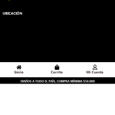
c
s
e
t
UBICACIÓN
b
a
o
g
o
r
k
a
-
m
f
Inicio
Carrito
Mi Cuenta
ENVÍOS A TODO EL PAÍS, COMPRA MÍNIMA $50.000