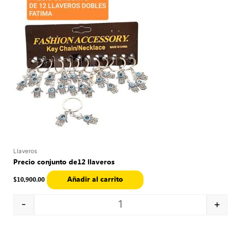
Llaveros
Precio conjunto de12 llaveros
Añadir al carrito
$
10,900.00
-
+