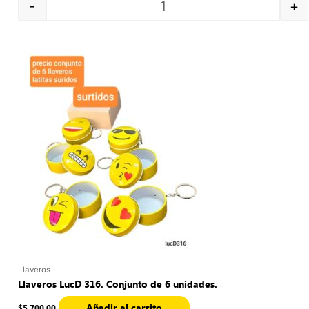
-
+
Quantity
Llaveros
Llaveros LucD 316. Conjunto de 6 unidades.
Añadir al carrito
$
5,700.00