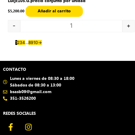
Lucjc105.G.precio conjunto por unidad
Añadir al carrito
$
5,200.00
-
+
1
2
3
4
…
8
9
10
→
CONTACTO
Lunes a viernes de 08:30 a 18:00
Sábados de 08:30 a 13:00
bsasb09@gmail.com
351-3526200
REDES SOCIALES
F
I
a
n