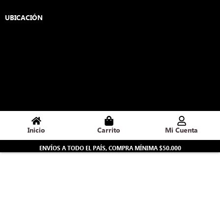
c
s
e
t
UBICACIÓN
b
a
o
g
o
r
k
a
-
m
f
Inicio
Carrito
Mi Cuenta
ENVÍOS A TODO EL PAÍS, COMPRA MÍNIMA $50.000