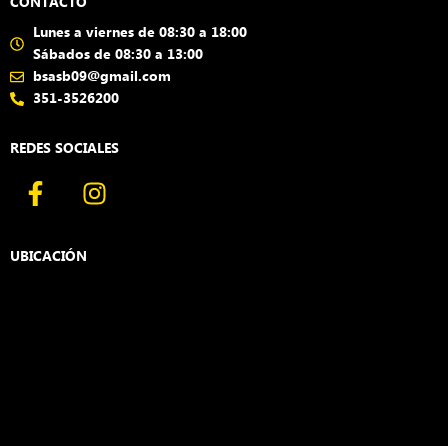
CONTACTO
Lunes a viernes de 08:30 a 18:00
Sábados de 08:30 a 13:00
bsasb09@gmail.com
351-3526200
REDES SOCIALES
F
I
a
n
c
s
e
t
UBICACIÓN
b
a
o
g
o
r
k
a
-
m
f