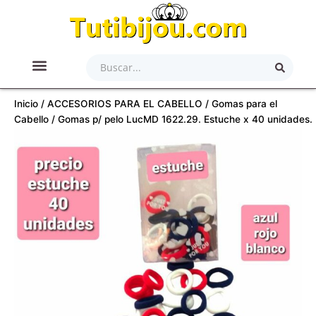
Ir
al
contenido
Search
...
ACCESORIOS PARA EL CABELLO
ACERO QUIRÚRGICO
ARTÍCULOS DE BELLEZA
LAMINADO EN ORO/PLATA
JOYAS PLATA 900/925
Inicio
/
ACCESORIOS PARA EL CABELLO
/
Gomas para el
Cabello
/ Gomas p/ pelo LucMD 1622.29. Estuche x 40 unidades.