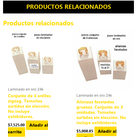
PRODUCTOS RELACIONADOS
Productos relacionados
Laminado en oro 24k
Conjunto de 3 anillos
Laminado en oro 24k
zigzag. Tamaños
Alianzas facetadas
surtidos sin elección.
gruesas. Conjunto de 3
No incluye
unidades. Tamaños
exhibidores.
surtidos sin elección. No
incluye exhibidores.
Añadir al
$
7,525.00
Añadir al
$
5,008.85
carrito