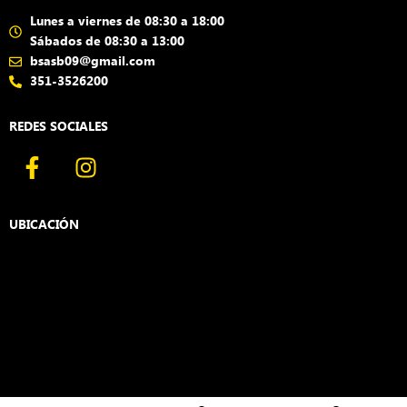
Lunes a viernes de 08:30 a 18:00
Sábados de 08:30 a 13:00
bsasb09@gmail.com
351-3526200
REDES SOCIALES
F
I
a
n
c
s
e
t
UBICACIÓN
b
a
o
g
o
r
k
a
-
m
f