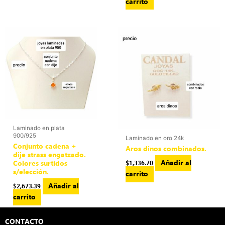
carrito
Laminado en plata
900/925
Laminado en oro 24k
Conjunto cadena +
Aros dinos combinados.
dije strass engatzado.
Añadir al
$
1,336.70
Colores surtidos
s/elección.
carrito
Añadir al
$
2,673.39
carrito
CONTACTO