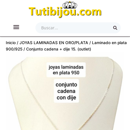
Ir
al
contenido
Search
...
ACCESORIOS PARA EL CABELLO
ACERO QUIRÚRGICO
ARTÍCULOS DE BELLEZA
LAMINADO EN ORO/PLATA
JOYAS PLATA 900/925
Inicio
/
JOYAS LAMINADAS EN ORO/PLATA
/
Laminado en plata
900/925
/ Conjunto cadena + dije 15. (outlet)