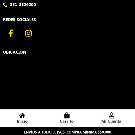
351-3526200
REDES SOCIALES
F
I
a
n
c
s
e
t
UBICACIÓN
b
a
o
g
o
r
k
a
-
m
f
Inicio
Carrito
Mi Cuenta
ENVÍOS A TODO EL PAÍS, COMPRA MÍNIMA $50.000