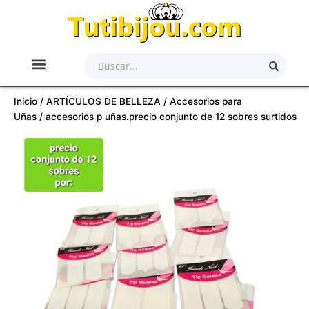
Ir
al
contenido
Search
...
ACCESORIOS PARA EL CABELLO
ACERO QUIRÚRGICO
ARTÍCULOS DE BELLEZA
LAMINADO EN ORO/PLATA
JOYAS PLATA 900/925
Inicio
/
ARTÍCULOS DE BELLEZA
/
Accesorios para
Uñas
/ accesorios p uñas.precio conjunto de 12 sobres surtidos